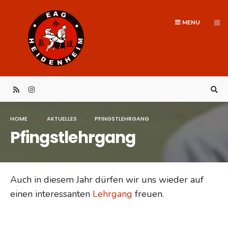
Search
Skip
for:
to
MENU
content
HOME
AKTUELLES
PFINGSTLEHRGANG
Pfingstlehrgang
Auch in diesem Jahr dürfen wir uns wieder auf
einen interessanten
Lehrgang
freuen.