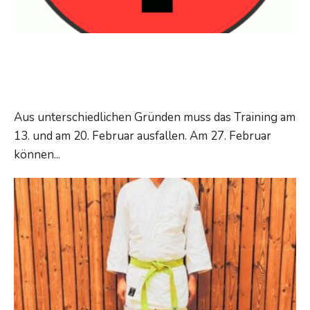
Kein Dienstags-Training
am 13. und am 20. Februar
Aus unterschiedlichen Gründen muss das Training am
13. und am 20. Februar ausfallen. Am 27. Februar
Kein
können
...
Read More →
Dienstags-
Training
am
13.
und
am
20.
Februar