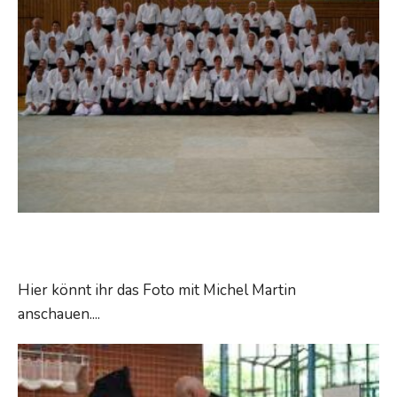
Wasser.
Lehrgangsfoto Pfingsten
Hier könnt ihr das Foto mit Michel Martin
Lehrgangsfoto
anschauen.
...
Read More →
Pfingsten