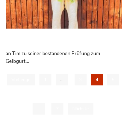
Herzlichen Glückwunsch
an Tim zu seiner bestandenen Prüfung zum
Herzlichen
Gelbgurt.
...
Read More →
Glückwunsch
Seitennummerierung
Vorherige
1
…
3
4
5
der
Beiträge
…
7
Nächste