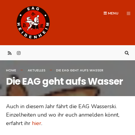
Search
Skip
for:
to
MENU
content
HOME
AKTUELLES
DIE EAG GEHT AUFS WASSER
Die EAG geht aufs Wasser
Auch in diesem Jahr fährt die EAG Wasserski.
Einzelheiten und wo ihr euch anmelden könnt,
erfahrt ihr
hier
.