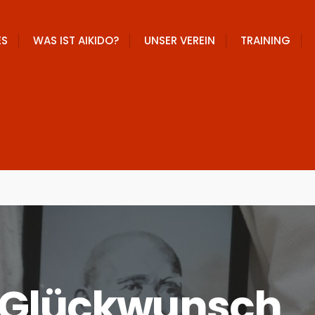
ES
WAS IST AIKIDO?
UNSER VEREIN
TRAINING
H
n Glückwunsch